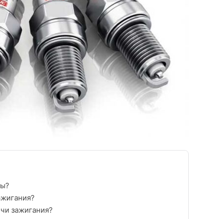
ны?
ажигания?
ечи зажигания?