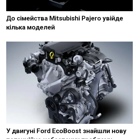
До сімейства Mitsubishi Pajero увійде
кілька моделей
У двигуні Ford EcoBoost знайшли нову