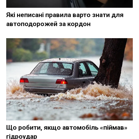
Які неписані правила варто знати для
автоподорожей за кордон
Що робити, якщо автомобіль «піймав»
гідроудар