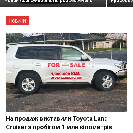
Новий Audi Q9 повністю розсекречено
кросовері
НОВИНИ
На продаж виставили Toyota Land
Cruiser з пробігом 1 млн кілометрів