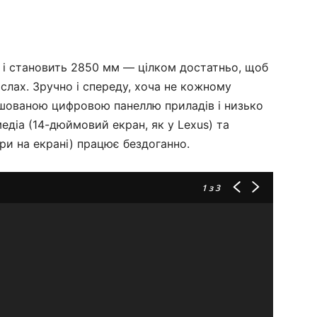
X, і становить 2850 мм — цілком достатньо, щоб
іслах. Зручно і спереду, хоча не кожному
шованою цифровою панеллю приладів і низько
діа (14-дюймовий екран, як у Lexus) та
ри на екрані) працює бездоганно.
1
з 3