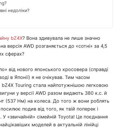
ing?
явні недоліки?
айну bZ4X
? Вона здивувала не лише значно
на версія AWD розганяється до «сотні» за 4,5
их сферах?
сло» від нового японського кросовера (справді
оді в Японії) я не очікував. Тим часом
a bZ4X Touring стала найпотужнішою легковою
вигуни у версії AWD разом видають 380 к.с. й
т (537 Нм) на колеса. До того ж вони роблять
посилює подив від того, як твій поперек і
. У «звичайній» сімейній Toyota! Це поєднання
 найцікавіших моделей в актуальній лінійці