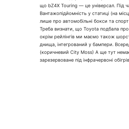
що bZ4X Touring — це універсал. Під 
Вантажопідйомність у статиці (на місц
лише про автомобільні бокси та спорт
Треба визнати, що Toyota подбала пр
окрім рейлінгів ми маємо також шорст
днища, інтегрований у бампери. Всере
(коричневий City Moss) А ще тут нема
зарезервоване під інфрачервоні обігрів