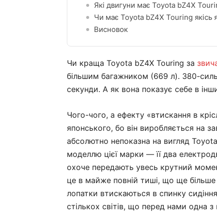
Які двигуни має Toyota bZ4X Tour
Чи має Toyota bZ4X Touring якісь 
Висновок
Чи краща Toyota bZ4X Touring за
звич
більшим багажником (669 л). 380-силь
секунди. А як вона показує себе в інш
Чого-чого, а ефекту «втискання в крі
японського, бо він виробляється на зав
абсолютно непоказна на вигляд Toyot
моделлю цієї марки — її два електрод
охоче передають увесь крутний момен
це в майже повній тиші, що ще більше 
лопатки втискаються в спинку сидіння
стількох світів, що перед нами одна з