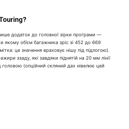
Touring?
лише додаток до головної зірки програми —
и якому об’єм багажника зріс зі 452 до 669
мітка: це значення враховує нішу під підлогою).
сажири ззаду, які завдяки піднятій на 20 мм лінії
д головою (опційний скляний дах нівелює цей