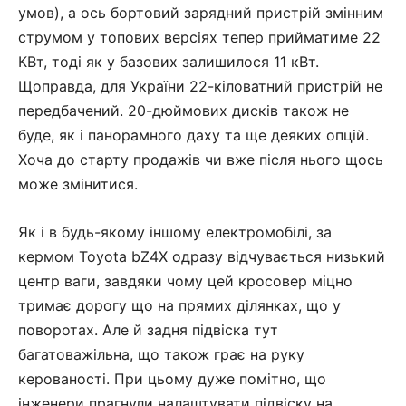
умов), а ось бортовий зарядний пристрій змінним
струмом у топових версіях тепер прийматиме 22
КВт, тоді як у базових залишилося 11 кВт.
Щоправда, для України 22-кіловатний пристрій не
передбачений. 20-дюймових дисків також не
буде, як і панорамного даху та ще деяких опцій.
Хоча до старту продажів чи вже після нього щось
може змінитися.
Як і в будь-якому іншому електромобілі, за
кермом Toyota bZ4X одразу відчувається низький
центр ваги, завдяки чому цей кросовер міцно
тримає дорогу що на прямих ділянках, що у
поворотах. Але й задня підвіска тут
багатоважільна, що також грає на руку
керованості. При цьому дуже помітно, що
інженери прагнули налаштувати підвіску на