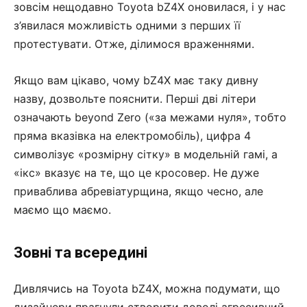
зовсім нещодавно Toyota bZ4X оновилася, і у нас
з’явилася можливість одними з перших її
протестувати. Отже, ділимося враженнями.
Якщо вам цікаво, чому bZ4X має таку дивну
назву, дозвольте пояснити. Перші дві літери
означають beyond Zero («за межами нуля», тобто
пряма вказівка на електромобіль), цифра 4
символізує «розмірну сітку» в модельній гамі, а
«ікс» вказує на те, що це кросовер. Не дуже
приваблива абревіатурщина, якщо чесно, але
маємо що маємо.
Зовні та всередині
Дивлячись на Toyota bZ4X, можна подумати, що
дизайнери прагнули створити доволі агресивний