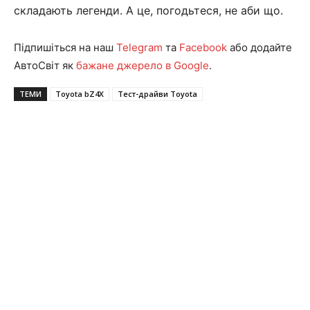
складають легенди. А це, погодьтеся, не аби що.
Підпишіться на наш
Telegram
та
Facebook
або додайте
АвтоСвіт як
бажане джерело в Google
.
ТЕМИ
Toyota bZ4X
Тест-драйви Toyota