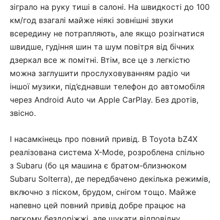
зіграло на руку тиші в салоні. На швидкості до 100
км/год взагалі майже ніякі зовнішні звуки
всередину не потрапляють, але якщо розігнатися
швидше, гудіння шин та шум повітря від бічних
дзеркал все ж помітні. Втім, все це з легкістю
можна заглушити прослуховуванням радіо чи
іншої музики, під’єднавши телефон до автомобіля
через Android Auto чи Apple CarPlay. Без дротів,
звісно.
І насамкінець про повний привід. В Toyota bZ4X
реалізована система X-Mode, розроблена спільно
з Subaru (бо ця машина є братом-близнюком
Subaru Solterra), де передбачено декілька режимів,
включно з піском, брудом, снігом тощо. Майже
напевно цей повний привід добре працює на
легкому бездоріжжі, але шукати відповідну