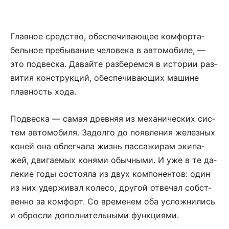
Глав­ное сред­ст­во, обес­пе­чи­ва­ю­щее ком­фор­та­
бель­ное пре­бы­ва­ние че­ло­ве­ка в автомоби­ле, —
это под­ве­с­ка. Давайте разберемся в ис­то­рии раз­
ви­тия кон­ст­рук­ций, обес­пе­чи­ва­ю­щих машине
плав­ность хо­да.
Под­ве­с­ка — са­мая древ­няя из ме­ха­ни­че­с­ких си­с­
тем ав­то­мо­би­ля. За­дол­го до по­яв­ле­ния же­лез­ных
ко­ней она об­лег­ча­ла жизнь пас­са­жи­рам эки­па­
жей, дви­га­е­мых ко­ня­ми обычны­ми. И уже в те да­
ле­кие го­ды со­сто­я­ла из двух ком­по­нен­тов: один
из них удержи­вал ко­ле­со, дру­гой от­ве­чал соб­ст­
вен­но за ком­форт. Со вре­ме­нем оба усложнились
и об­росли до­пол­ни­тель­ны­ми функ­ци­я­ми.