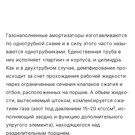
Га­зо­на­пол­не­нные амор­ти­за­то­ры из­го­тав­ли­ва­ют­ся
по од­но­труб­ной схе­ме и в си­лу это­го ча­с­то на­зы­
ва­ют­ся од­но­труб­ни­ка­ми. Един­ст­вен­ная тру­ба в
них ис­пол­ня­ет «пар­тии» и кор­пу­са, и ци­лин­д­ра.
Как и в двух­труб­ном слу­чае, дем­пфи­ро­ва­ние про­
ис­хо­дит за счет про­хож­де­ния ра­бо­чей жид­ко­с­ти
че­рез ог­ра­ни­чен­ные се­че­ния кла­па­нов сжа­тия и
отбоя, рас­по­ло­жен­ных на пор­ш­не. А объ­ем жид­ко­
с­ти, вы­тес­ня­е­мый што­ком, компенсиру­ет­ся сжа­
ти­ем га­за (азот под дав­ле­ни­ем 15–20 кгс/см², ис­
пол­ня­ю­щий заодно и функ­цию до­пол­ни­тель­но­го
уп­ру­го­го эле­мен­та), на­хо­дя­ще­го­ся над
разделитель­ным пор­ш­нем.