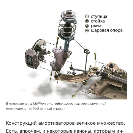
В подвеске типа McPherson стойка амортизатора с пружиной
представляет собой единый агрегат.
Кон­ст­рук­ций амор­ти­за­то­ров ве­ли­кое мно­же­ст­во.
Есть, впро­чем, и не­ко­то­рые ка­но­ны, ко­то­рым ин­