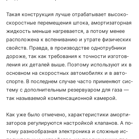
Та­кая кон­ст­рук­ция луч­ше от­ра­ба­ты­ва­ет вы­со­ко­
ско­ро­ст­ные пе­ре­ме­ще­ния што­ка, аморти­за­тор­ная
жид­кость мень­ше на­гре­ва­ет­ся, а по­то­му ме­нее
рас­по­ло­же­на к вспенива­нию и ут­рате фи­зи­че­с­­­ких
свойств. Прав­да, в про­из­вод­ст­ве од­но­труб­ни­ки
доро­же, так как тре­бо­ва­ния к точ­но­с­ти из­го­тов­
ле­ния их де­та­лей вы­ше. По­это­му исполь­зу­ют их в
ос­нов­ном на ско­ро­ст­ных ав­томобилях и в ав­то­
спор­те. В по­след­нем слу­чае ча­с­то при­ме­ня­ют си­с­
те­му с до­пол­ни­тель­ным ре­зер­ву­а­ром для га­за —
так называ­е­мой ком­пен­са­ци­он­ной ка­ме­рой.
Как уже бы­ло от­ме­че­но, ха­рак­те­ри­с­ти­ки амор­ти­
за­то­ров ре­гу­ли­ру­ют­ся на­ст­рой­кой клапа­нов. А по­
то­му раз­но­об­раз­ная эле­к­тро­ни­ка и слож­ные ис­