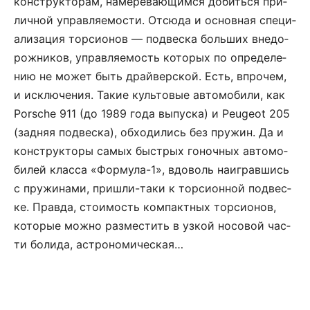
кон­ст­рук­то­рам, на­ме­ре­ва­ю­щим­ся до­бить­ся при­
лич­ной уп­рав­ля­е­мо­с­ти. От­сю­да и ос­нов­ная спе­ци­
а­ли­за­ция тор­си­о­нов — под­ве­с­ка боль­ших вне­до­
рож­ни­ков, управ­ля­е­мость ко­то­рых по оп­ре­де­ле­
нию не мо­жет быть драй­вер­ской. Есть, впро­чем,
и ис­клю­че­ния. Та­кие куль­то­вые ав­то­мо­би­ли, как
Porsche 911 (до 1989 го­да вы­пу­с­ка) и Peugeot 205
(зад­няя под­ве­с­ка), об­хо­ди­лись без пру­жин. Да и
кон­ст­рук­то­ры са­мых быст­рых го­ноч­ных ав­то­мо­
би­лей клас­са «Фор­му­ла-1», вдо­воль на­и­г­рав­шись
с пружинами, при­шли-та­ки к тор­си­он­ной под­ве­с­
ке. Прав­да, сто­и­мость ком­пакт­ных торси­о­нов,
ко­то­рые мож­но раз­ме­с­тить в уз­кой но­со­вой ча­с­
ти бо­ли­да, астрономическая…