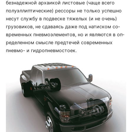
без­на­деж­ной ар­ха­и­кой ли­с­то­вые (ча­ще все­го
полуэл­лип­ти­че­с­кие) рес­со­ры не толь­ко ус­пеш­но
не­сут служ­бу в под­ве­с­ке тя­же­лых (и не очень)
гру­зо­ви­ков, не сда­ва­ясь да­же под на­ти­с­ком со­
вре­мен­ных пнев­мо­эле­мен­тов, но и яв­ля­ют­ся в оп­
ре­де­лен­ном смыс­ле пред­те­чей со­вре­мен­ных
пнев­мо- и гидропневмо­с­то­ек.