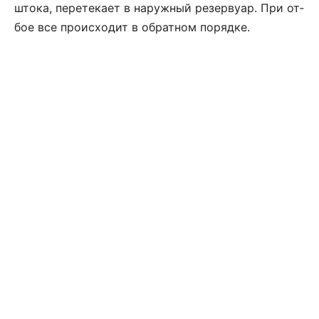
штока, пе­ре­те­ка­ет в на­руж­ный ре­зер­ву­ар. При от­
бое все про­ис­хо­дит в об­рат­ном поряд­ке.