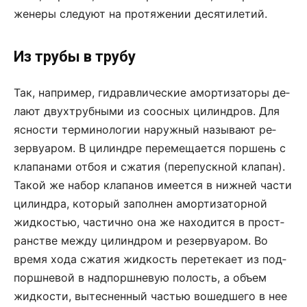
же­не­ры сле­ду­ют на про­тя­же­нии де­ся­ти­ле­тий.
Из трубы в трубу
Так, на­при­мер, ги­д­рав­ли­че­с­кие амор­ти­за­то­ры де­
ла­ют двух­труб­ны­ми из со­ос­ных цилин­д­ров. Для
яс­но­с­ти тер­ми­но­ло­гии на­руж­ный на­зы­ва­ют ре­
зер­ву­а­ром. В ци­лин­д­ре пе­ре­ме­ща­ет­ся пор­шень с
кла­па­на­ми от­боя и сжа­тия (пе­ре­пу­ск­ной кла­пан).
Та­кой же на­бор кла­па­нов име­ет­ся в ниж­ней ча­с­ти
ци­лин­д­ра, ко­то­рый за­пол­нен амор­ти­за­тор­ной
жид­ко­с­тью, ча­с­тич­но она же на­хо­дит­ся в про­ст­
ран­ст­ве меж­ду ци­лин­д­ром и резервуаром. Во
вре­мя хо­да сжа­тия жид­кость пе­ре­те­ка­ет из под­
пор­ш­не­вой в надпоршне­вую по­лость, а объ­ем
жид­ко­с­ти, вы­тес­нен­ный ча­с­тью во­шед­ше­го в нее