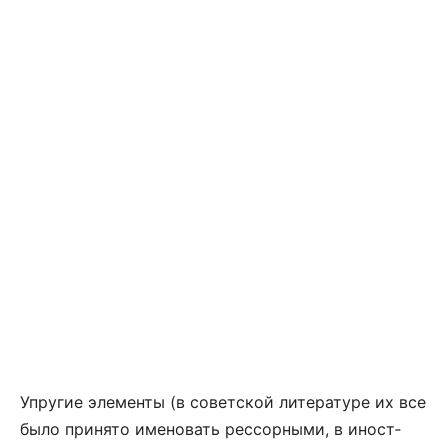
Уп­ру­гие эле­мен­ты (в со­вет­ской ли­те­ра­ту­ре их все
бы­ло при­ня­то име­но­вать рессорными, в ино­ст­