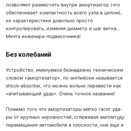
поз­во­ля­ют раз­ме­с­тить вну­т­ри амор­ти­за­тор (что
обес­пе­чи­ва­ет ком­пакт­ность все­го уз­ла в це­лом),
их ха­рак­те­ри­с­ти­ки до­воль­но про­сто
контролировать, из­ме­няя ди­а­метр и шаг вит­ка…
Меч­та инже­не­ра-под­ве­соч­ни­ка!
Без колебаний
Ус­т­рой­ст­во, име­ну­е­мое без­на­деж­но тех­ни­че­с­ким
сло­вом «амор­ти­за­тор», по-ан­г­лий­ски на­зы­ва­ет­ся
shock-absorber, что мож­но воль­но пе­ре­ве­с­ти как
«впи­ты­ва­ю­щий удар». Очень точ­ное на­зва­ние!
По­ми­мо то­го что амор­ти­за­то­ры мяг­ко га­сят уда­
ры от круп­ных не­ров­но­с­тей, сгла­жи­вая амп­ли­ту­ду
пе­ре­ме­ще­ния ав­то­мо­би­ля в пло­с­ко­сти, они еще и