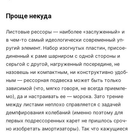
Проще некуда
Ли­с­то­вые рес­со­ры — на­и­бо­лее «за­слу­жен­ный» и
в чем-то са­мый иде­о­ло­ги­че­с­ки современ­ный уп­
ру­гий эле­мент. На­бор изо­гну­тых пла­с­тин, при­со­е­
ди­нен­ный к ра­ме шар­ни­ром с од­ной сто­ро­ны и
серь­гой с дру­гой, на­гру­жен­ный по­се­ре­ди­не, не
на­зо­вешь ни ком­пакт­ным, ни кон­ст­рук­тив­но удоб­
ным — рес­сор­ная под­ве­с­ка мо­жет быть толь­ко
за­ви­си­мой (что, мяг­ко го­во­ря, не все­гда при­ем­ле­
мо), да и на­ст­ра­и­вать ее — мо­ро­ка. За­то тре­ние
меж­ду ли­с­та­ми не­пло­хо справ­ля­ет­ся с за­да­чей
дем­пфи­ро­ва­ния ко­ле­ба­ний (имен­но по­это­му для
пер­вых под­рес­со­рен­ных ка­рет не при­шлось сроч­
но изо­б­ре­тать амор­ти­за­то­ры). Так что ка­жу­щи­е­ся