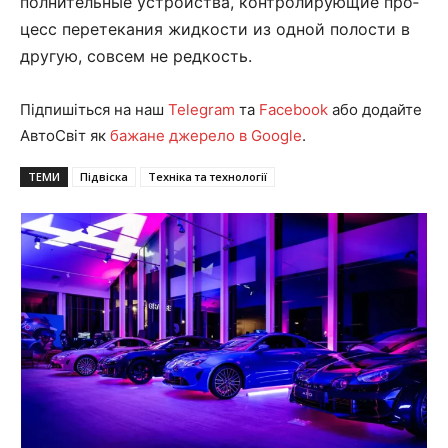
пол­ни­тель­ные устройства, кон­тро­ли­ру­ю­щие про­
цесс пе­ре­те­ка­ния жид­ко­с­ти из од­ной по­ло­с­ти в
другую, сов­сем не ред­кость.
Підпишіться на наш
Telegram
та
Facebook
або додайте
АвтоСвіт як
бажане джерело в Google
.
ТЕМИ
Підвіска
Техніка та технології