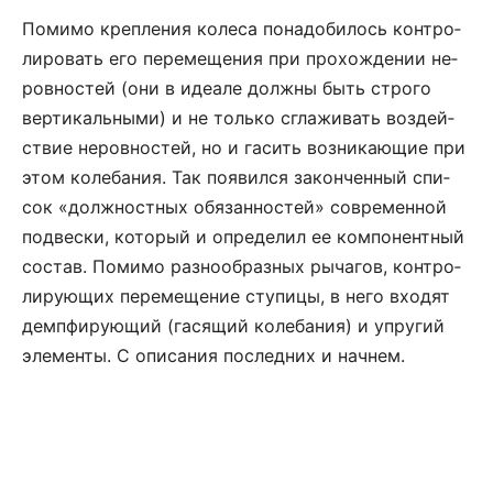
По­ми­мо креп­ле­ния ко­ле­са по­на­до­би­лось кон­тро­
ли­ро­вать его пе­ре­ме­ще­ния при прохож­де­нии не­
ров­но­с­тей (они в иде­а­ле долж­ны быть стро­го
вер­ти­каль­ны­ми) и не только сгла­жи­вать воз­дей­
ст­вие не­ров­но­с­тей, но и га­сить воз­ни­ка­ю­щие при
этом колеба­ния. Так по­явил­ся за­кон­чен­ный спи­
сок «долж­но­ст­ных обя­зан­но­с­тей» современной
под­ве­с­ки, ко­то­рый и оп­ре­де­лил ее ком­по­нент­ный
со­став. По­ми­мо разнооб­раз­ных ры­ча­гов, кон­тро­
ли­ру­ю­щих пе­ре­ме­ще­ние сту­пи­цы, в не­го вхо­дят
демпфи­ру­ю­щий (га­ся­щий ко­ле­ба­ния) и уп­ру­гий
эле­мен­ты. С опи­са­ния по­след­них и нач­нем.