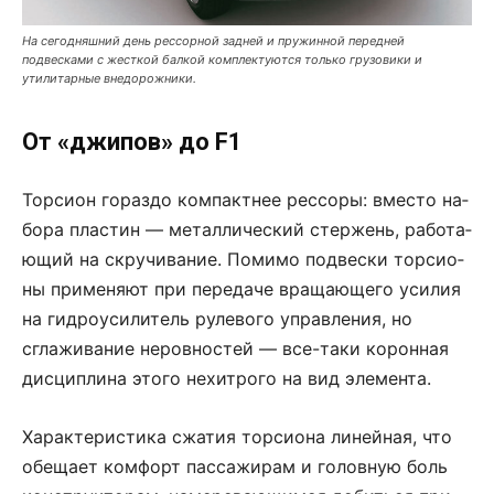
На сегодняшний день рессорной задней и пружинной передней
подвесками с жесткой балкой комплектуются только грузовики и
утилитарные внедорожники.
От «джипов» до F1
Тор­си­он го­раз­до ком­пакт­нее рес­со­ры: вме­с­то на­
бо­ра пла­с­тин — ме­тал­ли­че­с­кий стержень, ра­бо­та­
ю­щий на скру­чи­ва­ние. По­ми­мо под­ве­с­ки тор­си­о­
ны при­ме­ня­ют при пере­да­че вра­ща­ю­ще­го уси­лия
на ги­д­ро­уси­ли­тель ру­ле­во­го уп­рав­ле­ния, но
сглаживание не­ров­но­с­тей — все-та­ки ко­рон­ная
дис­цип­ли­на это­го не­хи­т­ро­го на вид эле­мен­та.
Ха­рак­те­ри­с­ти­ка сжа­тия тор­си­о­на ли­ней­ная, что
обе­ща­ет ком­форт пас­са­жи­рам и головную боль