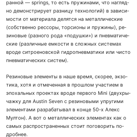
ран­ной — springs, то есть пру­жи­на­ми, что на­гляд­
но де­мон­ст­ри­ру­ет раз­ни­цу тех­но­ло­гий) в за­ви­си­
мо­с­ти от ма­те­ри­а­ла де­лят­ся на ме­тал­ли­че­с­кие
(собствен­но рес­со­ры, тор­си­о­ны и пру­жи­ны), ре­
зи­но­вые (раз­но­го ро­да «по­душ­ки») и пнев­ма­ти­че­
с­кие (раз­лич­ные ем­ко­с­ти в слож­ных си­с­те­мах
вро­де си­т­ро­е­нов­ской гидропнев­ма­ти­ки или чи­с­то
пнев­ма­ти­че­с­ких си­с­тем).
Ре­зи­но­вые эле­мен­ты в на­ше вре­мя, ско­рее, эк­зо­
ти­ка, хо­тя и от­ме­чен­ная в про­шлом уча­с­ти­ем в
эпо­халь­ных про­ек­тах вро­де пер­во­го Mini (двух­ры­
чаж­ку для Austin Seven с ре­зи­но­вы­ми уп­ру­ги­ми
эле­мен­та­ми раз­ра­ба­ты­вал в кон­це 50-х Алекс
Мул­тон). А вот о ме­тал­ли­че­с­ких эле­мен­тах как о
са­мых рас­про­ст­ра­нен­ных сто­ит по­го­во­рить по­
дроб­нее.