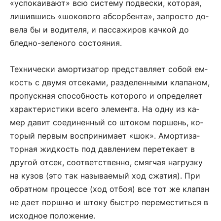
«ус­по­ка­и­ва­ют» всю систему под­ве­с­ки, ко­то­рая,
ли­шив­шись «шо­ко­во­го аб­сор­бен­та», за­про­с­то до­
ве­ла бы и во­ди­те­ля, и пас­са­жи­ров кач­кой до
блед­но-зе­ле­но­го со­сто­я­ния.
Тех­ни­че­с­ки амор­ти­за­тор пред­став­ля­ет со­бой ем­
кость с дву­мя от­се­ка­ми, раз­де­лен­ны­ми кла­па­ном,
про­пу­ск­ная спо­соб­ность ко­то­ро­го и оп­ре­де­ля­ет
ха­рак­те­ри­с­ти­ки все­го элемен­та. На од­ну из ка­
мер да­вит со­еди­нен­ный со што­ком пор­шень, ко­
то­рый пер­вым вос­при­ни­ма­ет «шок». Амор­ти­за­
тор­ная жид­кость под дав­ле­ни­ем пе­ре­те­ка­ет в
дру­гой от­сек, со­от­вет­ст­вен­но, смяг­чая на­груз­ку
на ку­зов (это так на­зы­ва­е­мый ход сжа­тия). При
об­рат­ном про­цес­се (ход от­боя) все тот же кла­пан
не да­ет пор­ш­ню и што­ку бы­с­т­ро пе­ре­ме­с­тить­ся в
ис­ход­ное по­ло­же­ние.