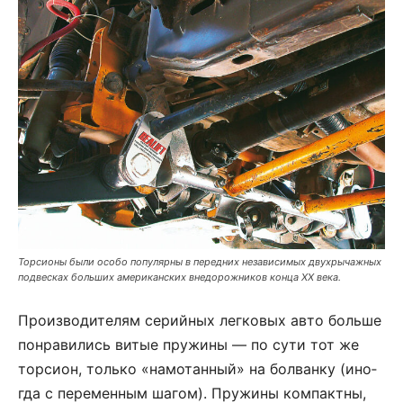
Торсионы были особо популярны в передних независимых двухрычажных
подвесках больших американских внедорожников конца ХХ века.
Про­из­во­ди­те­лям се­рий­ных лег­ко­вых ав­то боль­ше
по­нра­ви­лись ви­тые пру­жи­ны — по су­ти тот же
тор­си­он, толь­ко «на­мо­тан­ный» на бол­ван­ку (ино­
гда с пе­ре­мен­ным ша­гом). Пру­жи­ны ком­пакт­ны,