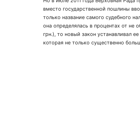
Но в июле 2011 года Верховная Рада 
вместо государственной пошлины вво
только название самого судебного нал
она определялась в процентах от не 
грн.), то новый закон устанавливал е
которая не только существенно больш