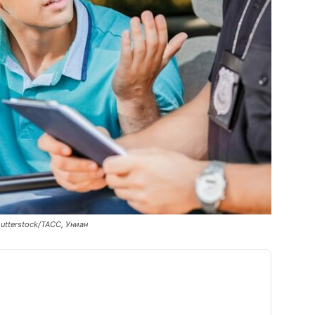
hutterstock/ТАСС, Униан