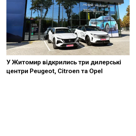
У Житомир відкрились три дилерські
центри Peugeot, Citroen та Opel