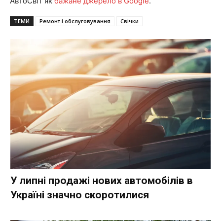
АвтоСвіт як
бажане джерело в Google
.
ТЕМИ
Ремонт і обслуговування
Свічки
У липні продажі нових автомобілів в
Україні значно скоротилися