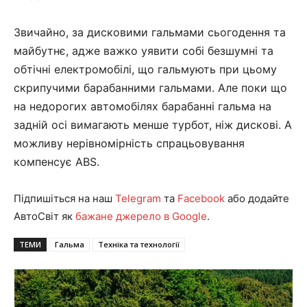
Звичайно, за дисковими гальмами сьогодення та
майбутнє, адже важко уявити собі безшумні та
обтічні електромобілі, що гальмують при цьому
скрипучими барабанними гальмами. Але поки що
на недорогих автомобілях барабанні гальма на
задній осі вимагають менше турбот, ніж дискові. А
можливу нерівномірність спрацьовування
компенсує ABS.
Підпишіться на наш
Telegram
та
Facebook
або додайте
АвтоСвіт як
бажане джерело в Google
.
ТЕМИ
Гальма
Техніка та технології