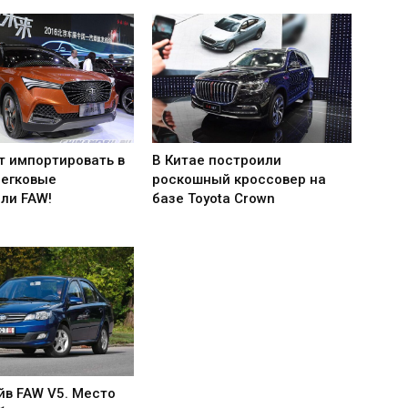
т импортировать в
В Китае построили
легковые
роскошный кроссовер на
ли FAW!
базе Toyota Crown
йв FAW V5. Место