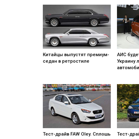
Китайцы выпустят премиум-
АИС буде
седан в ретростиле
Украину 
автомоби
Тест-драйв FAW Oley. Сплошь
Тест-дра