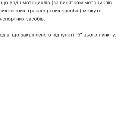
о, що водії мотоциклів (за винятком мотоциклів
триколісних транспортних засобів) можуть
спортних засобів.
дів, що закріплено в підпункті “б” цього пункту.