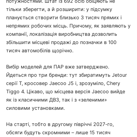
потужностями. Штат із 692 осіб обіцяють не
тільки зберегти, а й розширити: у підсумку
планується створити близько 3 тисяч прямих і
непрямих робочих місць. Причому, як заявляють у
компанії, локалізація виробництва дозволить
збільшити місцеві продажі до позначки в 100
тисяч автомобілів щорічно.
Вибір моделей для ПАР вже затверджено.
Йдеться про три бренди: тут збиратимуть Jetour
серії T, кросовер Jaecoo J5 і, зрозуміло, Chery
Tiggo 4. Цікаво, що місцева версія Jaecoo вийде
як із класичними ДВЗ, так і з «зеленими»
силовими установками.
На старті, тобто в другому півріччі 2027-го,
обсяги будуть скромними – лише 15 тисяч