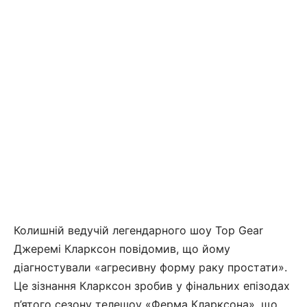
Колишній ведучій легендарного шоу Top Gear
Джеремі Кларксон повідомив, що йому
діагностували «агресивну форму раку простати».
Це зізнання Кларксон зробив у фінальних епізодах
п’ятого сезону телешоу «Ферма Кларксона», що