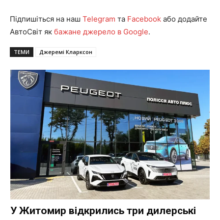
Підпишіться на наш
Telegram
та
Facebook
або додайте
АвтоСвіт як
бажане джерело в Google
.
ТЕМИ
Джеремі Кларксон
У Житомир відкрились три дилерські