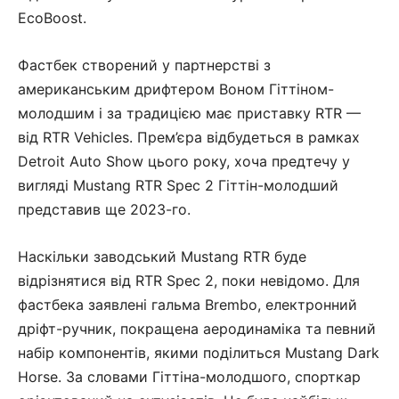
EcoBoost.
Фастбек створений у партнерстві з
американським дрифтером Воном Гіттіном-
молодшим і за традицією має приставку RTR —
від RTR Vehicles. Прем’єра відбудеться в рамках
Detroit Auto Show цього року, хоча предтечу у
вигляді Mustang RTR Spec 2 Гіттін-молодший
представив ще 2023-го.
Наскільки заводський Mustang RTR буде
відрізнятися від RTR Spec 2, поки невідомо. Для
фастбека заявлені гальма Brembo, електронний
дріфт-ручник, покращена аеродинаміка та певний
набір компонентів, якими поділиться Mustang Dark
Horse. За словами Гіттіна-молодшого, спорткар