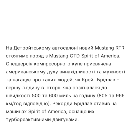
На Детройтському автосалоні новий Mustang RTR
стоятиме поряд з Mustang GTD Spirit of America.
Спецверсія компресорного купе присвячена
американському духу винахідливості та мужності
та нагадує про таких людей, як Крейг Брідлав –
першу людину в історії, яка розігналася до
швидкості 500 та 600 миль на годину (805 та 966
км/год відповідно). Рекорди Брідлав ставив на
машинах Spirit of America, оснащених
турбореактивними двигунами.