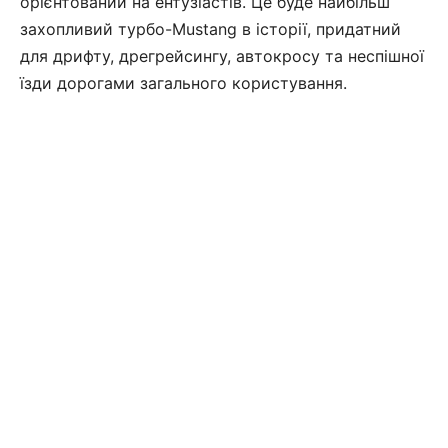
орієнтований на ентузіастів. Це буде найбільш
захопливий турбо-Mustang в історії, придатний
для дрифту, дрегрейсингу, автокросу та неспішної
їзди дорогами загального користування.