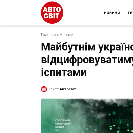
НОВИНИ
ТЕ
Головна
Новини
Майбутнім україн
відцифровуватиму
іспитами
Текст:
АвтоСвіт