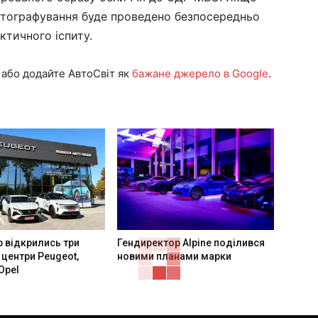
фотографування буде проведено безпосередньо
ктичного іспиту.
або додайте АвтоСвіт як
бажане джерело в Google
.
 відкрились три
Гендиректор Alpine поділився
 центри Peugeot,
новими планами марки
 Opel