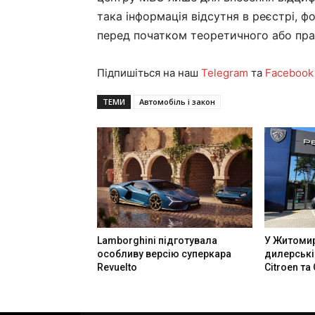
така інформація відсутня в реєстрі, 
перед початком теоретичного або пра
Підпишіться на наш
Telegram
та
Facebook
ТЕМИ
Автомобіль і закон
Lamborghini підготувала
У Житомир
особливу версію суперкара
дилерські
Revuelto
Citroen та