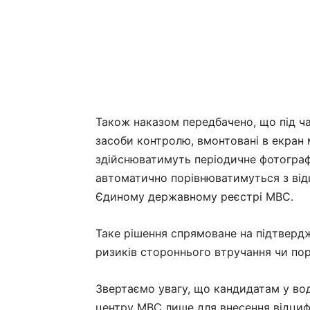
Також наказом передбачено, що під ча
засоби контролю, вмонтовані в екран
здійснюватимуть періодичне фотограф
автоматично порівнюватимуться з від
Єдиному державному реєстрі МВС.
Таке рішення спрямоване на підтвердже
ризиків стороннього втручання чи по
Звертаємо увагу, що кандидатам у вод
центру МВС лише для внесення відци