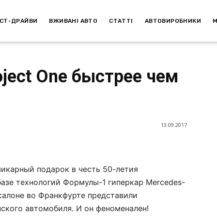
СТ-ДРАЙВИ
ВЖИВАНІ АВТО
СТАТТІ
АВТОВИРОБНИКИ
ject One быстрее чем
13.09.2017
шикарный подарок в честь 50-летия
азе технологий Формулы-1 гиперкар Mercedes-
осалоне во Франкфурте представили
ского автомобиля. И он феноменален!