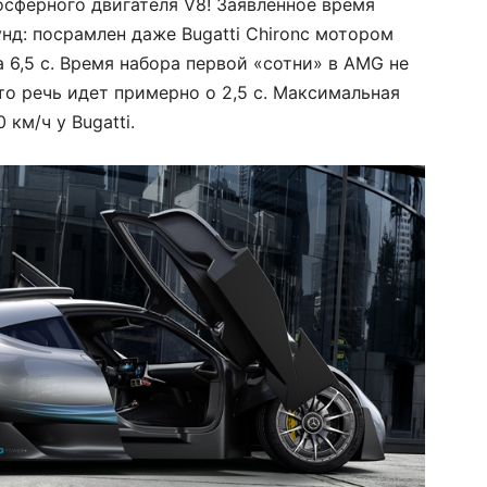
осферного двигателя V8! Заявленное время
унд: посрамлен даже Bugatti Chironс мотором
а 6,5 с. Время набора первой «сотни» в AMG не
то речь идет примерно о 2,5 с. Максимальная
км/ч у Bugatti.