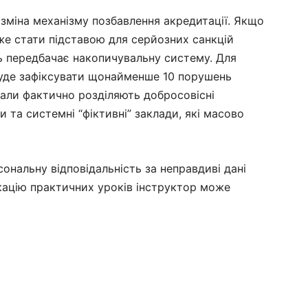
зміна механізму позбавлення акредитації. Якщо
же стати підставою для серйозних санкцій
ь передбачає накопичувальну систему. Для
буде зафіксувати щонайменше 10 порушень
кали фактично розділяють добросовісні
та системні “фіктивні” заклади, які масово
ональну відповідальність за неправдиві дані
кацію практичних уроків інструктор може