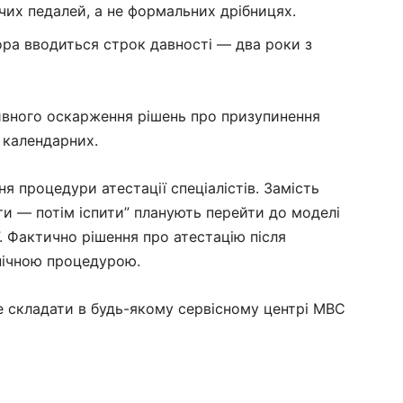
чих педалей, а не формальних дрібницях.
ора вводиться строк давності — два роки з
ивного оскарження рішень про призупинення
0 календарних.
я процедури атестації спеціалістів. Замість
и — потім іспити” планують перейти до моделі
. Фактично рішення про атестацію після
хнічною процедурою.
е складати в будь-якому сервісному центрі МВС