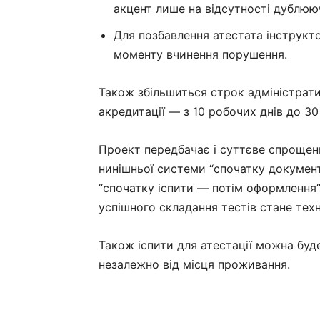
акцент лише на відсутності дублюю
Для позбавлення атестата інструкт
моменту вчинення порушення.
Також збільшиться строк адміністрат
акредитації — з 10 робочих днів до 3
Проект передбачає і суттєве спрощенн
нинішньої системи “спочатку документ
“спочатку іспити — потім оформлення”
успішного складання тестів стане те
Також іспити для атестації можна буд
незалежно від місця проживання.