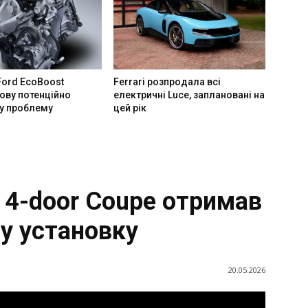
Ford EcoBoost
Ferrari розпродала всі
ову потенційно
електричні Luce, заплановані на
у проблему
цей рік