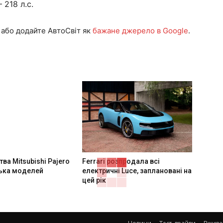
218 л.с.
або додайте АвтоСвіт як
бажане джерело в Google
.
ва Mitsubishi Pajero
Ferrari розпродала всі
лька моделей
електричні Luce, заплановані на
цей рік