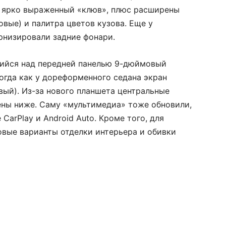
и ярко выраженный «клюв», плюс расширены
овые) и палитра цветов кузова. Еще у
рнизировали задние фонари.
щийся над передней панелью 9-дюймовый
огда как у дореформенного седана экран
вый). Из-за нового планшета центральные
ны ниже. Саму «мультимедиа» тоже обновили,
CarPlay и Android Auto. Кроме того, для
вые варианты отделки интерьера и обивки