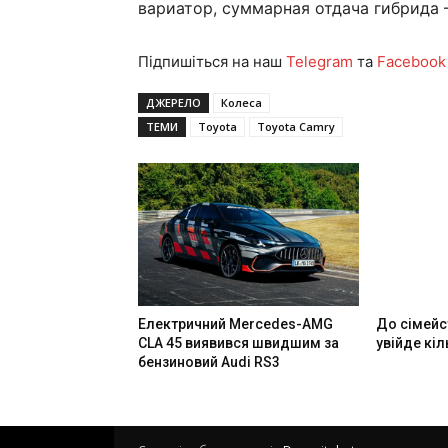
вариатор, суммарная отдача гибрида – 
Підпишіться на наш
Telegram
та
Facebook
ДЖЕРЕЛО
Колеса
ТЕМИ
Toyota
Toyota Camry
Електричний Mercedes-AMG
До сімейст
CLA 45 виявився швидшим за
увійде кі
бензиновий Audi RS3