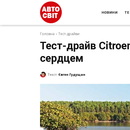
НОВИНИ
ТЕ
Головна
Тест-драйви
Тест-драйв Citroe
сердцем
Текст:
Євген Гудущан