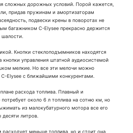
ля сложных дорожных условий. Порой кажется,
ли, придав пружинам и амортизаторам
всеядность, подвески крены в поворотах не
ным багажником C-Elysee прекрасно держится
е шалости.
микой. Кнопки стеклоподъемников находятся
 а кнопки управления штатной аудиосистемой
ишком мелкие. Но все эти мелочи можно
у C-Elysee с ближайшими конкурентами.
 плане расхода топлива. Плавный и
потребует около 6 л топлива на сотню км, но
выжимать из малокубатурного мотора все его
ы десяти литров.
 расходует меньше топлива, но и стоит она