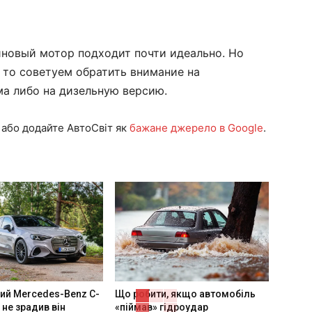
иновый мотор подходит почти идеально. Но
 то советуем обратить внимание на
ма либо на дизельную версию.
або додайте АвтоСвіт як
бажане джерело в Google
.
ий Mercedes-Benz C-
Що робити, якщо автомобіль
 не зрадив він
«піймав» гідроудар