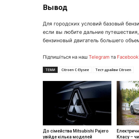
Вывод
Для городских условий базовый бенз
если вы любите дальние путешествия,
бензиновый двигатель большего объе
Підпишіться на наш
Telegram
та
Facebook
ТЕМИ
Citroen C-Elysee
Тест-драйви Citroen
До сімейства Mitsubishi Pajero
Електричн
увійде кілька моделей
Класу – чи