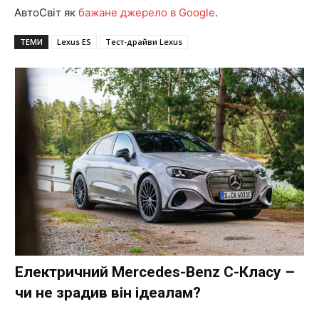
АвтоСвіт як
бажане джерело в Google
.
ТЕМИ
Lexus ES
Тест-драйви Lexus
Електричний Mercedes-Benz C-Класу –
чи не зрадив він ідеалам?