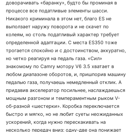
доворачивать «баранку», будто бы проминая в
процессе все податливые элементы шасси.
Никакого криминала в этом нет, благо ES не
выползает наружу поворота и не скачет по
колеям, но столь податливый характер требует
определенной адаптации. С места ES350 тоже
трогается спокойно и с достоинством, аккуратно,
но четко реагируя на педаль газа. «Сил»
знакомому по Camry мотору V6 3.5 хватает в
любом диапазоне оборотов, и, пришпорив машину
педалью газа, получаешь немедленный отклик. А
придавив акселератор посильнее, нас­лаждаешься
мощным разгоном и темпераментным рыком V-
об-разной «шестерки». Коробка переключается
быстро и мягко, но не любит суеты неожиданных
ускорений, когда нужно перескакивать на
несколько передач вниз: одну-две она понижает