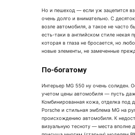
Но и пешеход — если уж зацепится вз
очень долго и внимательно. С десято
возле автомобиля, а такое не часто 
есть-таки в английском стиле некая п
которая в глаза не бросается, но лю
новые элементы, не замеченные прежд
По-богатому
Интерьер MG 550 ну очень солиден. О
учетом цены автомобиля — пусть даж
Комбинированная кожа, отделка под д
Porsche и стильная эмблема MG на ру
происхождению автомобиля. К недост
визуальную тесноту — места вполне д
присуща многим (старым) моделям B