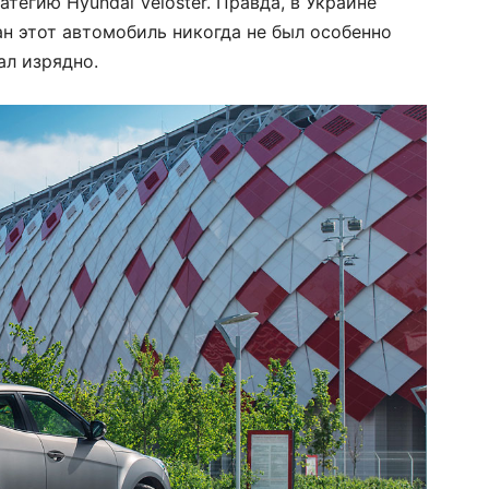
тегию Hyundai Veloster. Правда, в Украине
ан этот автомобиль никогда не был особенно
ал изрядно.