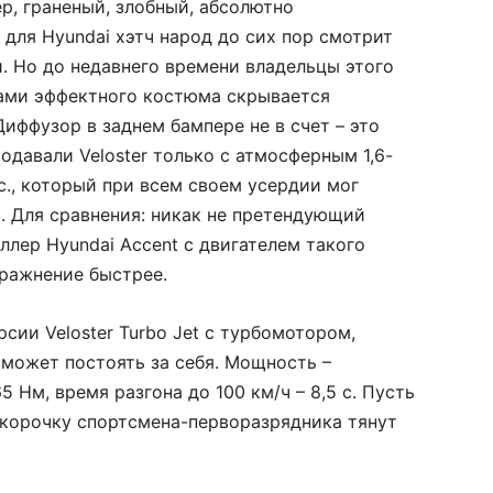
р, граненый, злобный, абсолютно
для Hyundai хэтч народ до сих пор смотрит
и. Но до недавнего времени владельцы этого
ками эффектного костюма скрывается
Диффузор в заднем бампере не в счет – это
одавали Veloster только с атмосферным 1,6-
., который при всем своем усердии мог
 с. Для сравнения: никак не претендующий
еллер Hyundai Accent c двигателем такого
пражнение быстрее.
сии Veloster Turbo Jet с турбомотором,
сможет постоять за себя. Мощность –
 Нм, время разгона до 100 км/ч – 8,5 с. Пусть
а корочку спортсмена-перворазрядника тянут