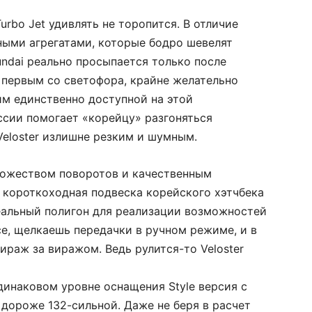
Turbo Jet удивлять не торопится. В отличие
ными агрегатами, которые бодро шевелят
ndai реально просыпается только после
ь первым со светофора, крайне желательно
жим единственно доступной на этой
сии помогает «корейцу» разгоняться
Veloster излишне резким и шумным.
ножеством поворотов и качественным
 короткоходная подвеска корейского хэтчбека
деальный полигон для реализации возможностей
е, щелкаешь передачки в ручном режиме, и в
раж за виражом. Ведь рулится-то Veloster
динаковом уровне оснащения Style версия с
дороже 132-сильной. Даже не беря в расчет