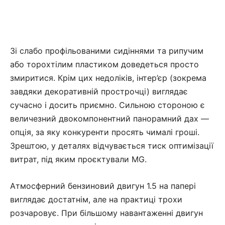
Зі слабо профільованими сидіннями та рипучим
або торохтілим пластиком доведеться просто
змиритися. Крім цих недоліків, інтер’єр (зокрема
завдяки декоративній прострочці) виглядає
сучасно і досить приємно. Сильною стороною є
величезний двокомпонентний панорамний дах —
опція, за яку конкуренти просять чималі гроші.
Зрештою, у деталях відчувається тиск оптимізації
витрат, під яким проєктували MG.
Атмосферний бензиновий двигун 1.5 на папері
виглядає достатнім, але на практиці трохи
розчаровує. При більшому навантаженні двигун