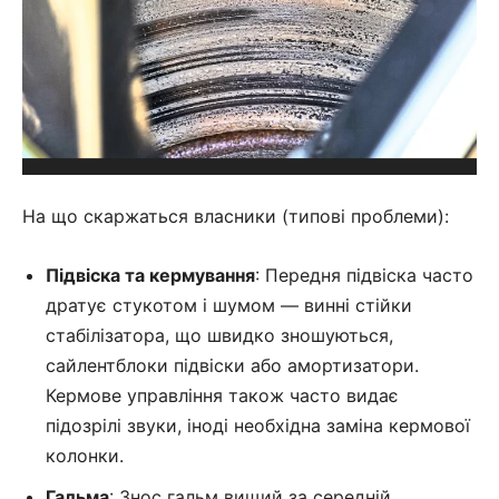
На що скаржаться власники (типові проблеми):
Підвіска та кермування
: Передня підвіска часто
дратує стукотом і шумом — винні стійки
стабілізатора, що швидко зношуються,
сайлентблоки підвіски або амортизатори.
Кермове управління також часто видає
підозрілі звуки, іноді необхідна заміна кермової
колонки.
Гальма
: Знос гальм вищий за середній,