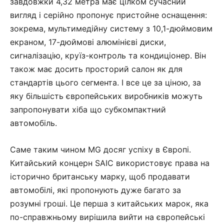
завдовжки 4,32 метра має цілком сучасний
вигляд і серійно пропонує пристойне оснащення:
зокрема, мультимедійну систему з 10,1-дюймовим
екраном, 17-дюймові алюмінієві диски,
сигналізацію, круїз-контроль та кондиціонер. Він
також має досить просторий салон як для
стандартів цього сегмента. І все це за ціною, за
яку більшість європейських виробників можуть
запропонувати хіба що субкомпактний
автомобіль.
Саме таким чином MG досяг успіху в Європі.
Китайський концерн SAIC використовує права на
історично британську марку, щоб продавати
автомобілі, які пропонують дуже багато за
розумні гроші. Це перша з китайських марок, яка
по-справжньому вирішила вийти на європейські