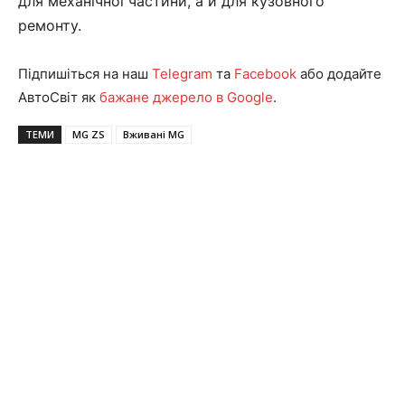
для механічної частини, а й для кузовного
ремонту.
Підпишіться на наш
Telegram
та
Facebook
або додайте
АвтоСвіт як
бажане джерело в Google
.
ТЕМИ
MG ZS
Вживані MG