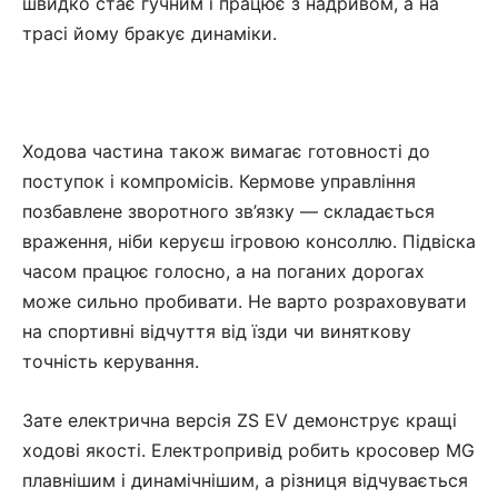
швидко стає гучним і працює з надривом, а на
трасі йому бракує динаміки.
Ходова частина також вимагає готовності до
поступок і компромісів. Кермове управління
позбавлене зворотного зв’язку — складається
враження, ніби керуєш ігровою консоллю. Підвіска
часом працює голосно, а на поганих дорогах
може сильно пробивати. Не варто розраховувати
на спортивні відчуття від їзди чи виняткову
точність керування.
Зате електрична версія ZS EV демонструє кращі
ходові якості. Електропривід робить кросовер MG
плавнішим і динамічнішим, а різниця відчувається