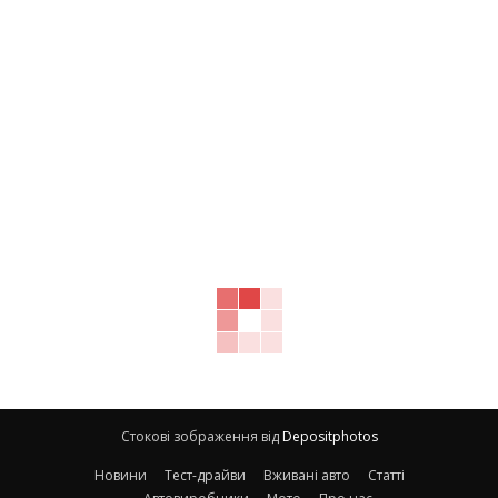
Стокові зображення від
Depositphotos
Новини
Тест-драйви
Вживані авто
Статті