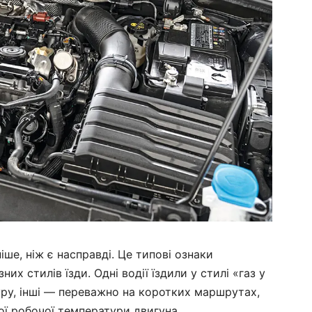
ше, ніж є насправді. Це типові ознаки
их стилів їзди. Одні водії їздили у стилі «газ у
уру, інші — переважно на коротких маршрутах,
ї робочої температури двигуна.