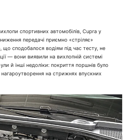
ихлопи спортивних автомобілів, Cupra у
зниження передачі приємно «стріляє»
, що сподобалося водіям під час тесту, не
кції — вони виявили на вихлопній системі
ули й інші недоліки: покриття поршнів було
 нагароутворення на стрижнях впускних