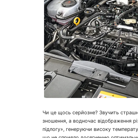
Чи це щось серйозне? Звучить страшні
зношення, а водночас відображення різн
підлогу», генеруючи високу температ
що не сприяло досягненню оптимально