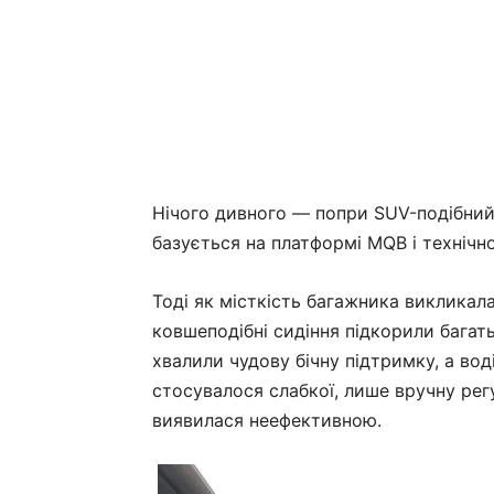
Нічого дивного — попри SUV-подібний
базується на платформі MQB і технічн
Тоді як місткість багажника викликал
ковшеподібні сидіння підкорили багат
хвалили чудову бічну підтримку, а во
стосувалося слабкої, лише вручну рег
виявилася неефективною.