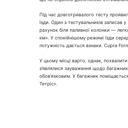
Під час довготривалого тесту проявил
їзди. Один з тестувальників записав 
рахунок біля паливної колонки — легко
км». У спокійнішому режимі їзди сере
потужність дається взнаки. Cupra For
У цьому місці варто, однак, похвали
з’являлися зауваження щодо багажника
обов’язковим. У багажник поміщається
Тетріс».