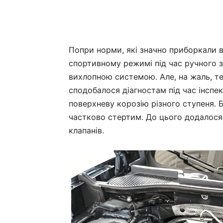
Попри норми, які значно приборкали в
спортивному режимі під час ручного 
вихлопною системою. Але, на жаль, те
сподобалося діагностам під час інспе
поверхневу корозію різного ступеня. Б
частково стертим. До цього додалося
клапанів.