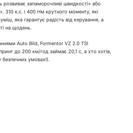
ль розвиває запаморочливі швидкості» або
 310 к.с. і 400 Нм крутного моменту, які
міш, яка гарантує радість від керування, а
ті на щодень.
ннями Auto Bild, Formentor VZ 2.0 TSI
принт до 200 км/год займає 20,1 с, а хто хотів,
у безпечних умовах!).