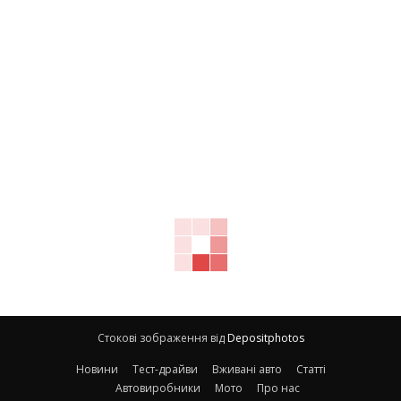
Стокові зображення від
Depositphotos
Новини
Тест-драйви
Вживані авто
Статті
Автовиробники
Мото
Про нас