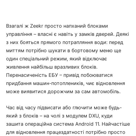
Взагалі ж Zeekr просто напханий блоками
управління – власні є навіть у замків дверей. Деякі
з них бояться прямого потрапляння води: перед
миттям потрібно шукати в бортовому меню ще
один спеціальний режим, який відключає
живлення найбільш вразливих блоків.
Перенасиченість ЕБУ – привід побоюватися
придбання машин-потоплеників, чиє відновлення
може виявитися дорожчим за сам автомобіль.
Час від часу підвисати або глючити може будь-
який з блоків – на чолі з модулем DXU, куди
зашита операційна система Android 11. Найчастіше
для відновлення працездатності потрібно просто