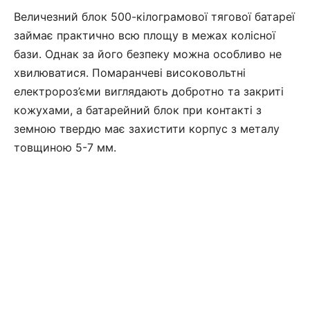
Величезний блок 500-кілограмової тягової батареї
займає практично всю площу в межах колісної
бази. Однак за його безпеку можна особливо не
хвилюватися. Помаранчеві високовольтні
електророз’єми виглядають добротно та закриті
кожухами, а батарейний блок при контакті з
земною твердю має захистити корпус з металу
товщиною 5-7 мм.