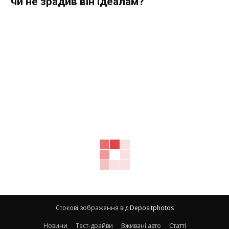
чи не зрадив він ідеалам?
Стокові зображення від
Depositphotos
Новини
Тест-драйви
Вживані авто
Статті