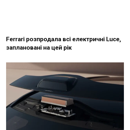
Ferrari розпродала всі електричні Luce,
заплановані на цей рік