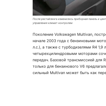
После рестайлинга изменились приборная панель и цен
управления климат-контролем
Поколение Volkswagen Multivan, пост
начале 2003 года с бензиновыми мотора
л.с.), а также с турбодизелями R4 1,9 л (
четырехцилиндровыми моторами соче
передач. Базовой трансмиссией для R
только для бензинового V6 предлагал
сильный Multivan может быть как пер