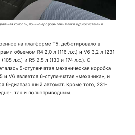
тральная консоль, по-иному оформлены блоки аудиосистемы и
роенное на платформе Т5, дебютировало в
ми объ­емом R4 2,0 л (116 л.с.) и V6 3,2 л (231
105 л.с.) и R5 2,5 л (130 и 174 л.с.). С
талась 5-ступенчатая механическая коробка
5 и V6 является 6-ступенчатая «механика», и
ся 6-диапазонный автомат. Кроме того, 231-
едне-, так и полноприводным.