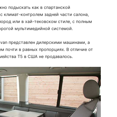
жно подыскать как в спартанской
 с климат-контролем задней части салона,
ород или в хай-тековском стиле, с полным
орогой мультимедийной системой.
ivan представлен дилерскими машинами, а
м почти в равных пропорциях. В отличие от
мейства Т5 в США не продавалось.