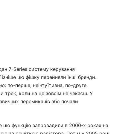
дан 7-Series систему керування
зніше цю фішку перейняли інші бренди.
: по-перше, неінтуїтивна, по-друге,
 трек, коли на це зовсім не чекаєш. У
 звичних перемикачів або почали
ше цю функцію запровадили в 2000-х роках на
рою за решіткою радіатора. Потім у 2005 році