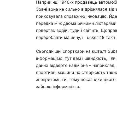
Наприкінці 1940-х продавець автомобі
Зовні вона не сильно відрізнялася від 
приховувала справжню інновацію. Йде
передка між двома бічними ліхтарями
повертає водій, туди і світить. Щопр
переробляти машину, і Tucker 48 так і
Сьогоднішні спорткари на кшталт Sub
інформацією: тут вам і швидкість, і лі
даних відверто надмірна – наприклад,
спортивні машини не створюють таких
знепритомніти, тому показники цього
зайвою інформацією.