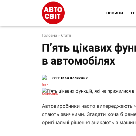
НОВИНИ
ТЕ
Головна
Статті
П’ять цікавих фун
в автомобілях
Текст:
Іван Колесник
Автовиробники часто випереджають ча
стають звичними. Згадати хоча б ремен
оригінальні рішення зникають з машин 