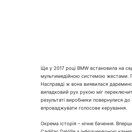
Ще у 2017 році BMW встановила на се
мультимедійною системою жестами. Пі
Насправді ж вона виявилася дареминою
випадковий рух рукою міг переключити
результаті виробники повернулися до
впроваджувати голосове керування.
Окрема історія – нічне бачення. Впер
Cadillac DeVille з інфрачервоною каме