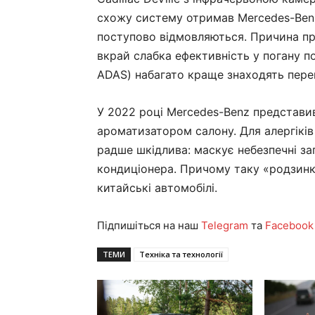
схожу систему отримав Mercedes-Benz S
поступово відмовляються. Причина про
вкрай слабка ефективність у погану п
ADAS) набагато краще знаходять пере
У 2022 році Mercedes-Benz представи
ароматизатором салону. Для алергіків 
радше шкідлива: маскує небезпечні за
кондиціонера. Причому таку «родзинку
китайські автомобілі.
Підпишіться на наш
Telegram
та
Facebook
ТЕМИ
Техніка та технології