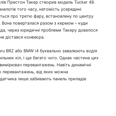
лів Престон Такер створив модель Tucker 48.
аналогів того часу, натомість усередині
ться про третю фару, встановлену по центру
. Вона поверталася разом з кермом – куди
авда, через юридичні проблеми Такеру довелося
 не дістався конвеєра.
aru BRZ або BMW i4 буквально завалюють водія
чильник кіл, і ще багато чого. Однак частина цих
 вимірювач перевантажень. Навіть динамічні
 перевантажень, від яких можна
 датчика лише забивають панель приладів