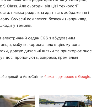
-Class. Але сьогодні від цієї технології
ста: низька роздільна здатність зображення і
огоду. Сучасні комплекси безпеки (наприклад,
шкоди у темряві.
в електричний седан EQS з вбудованим
опція, мабуть, корисна, але в цілому вона
пахи, дратує дихальні шляхи та прискорює знос
» досі пропонують, зокрема, преміальні
або додайте АвтоСвіт як
бажане джерело в Google
.