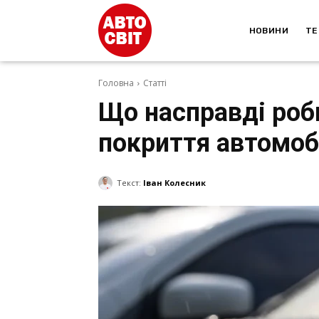
НОВИНИ
ТЕ
Головна
Статті
Що насправді роб
покриття автомоб
Текст:
Іван Колесник