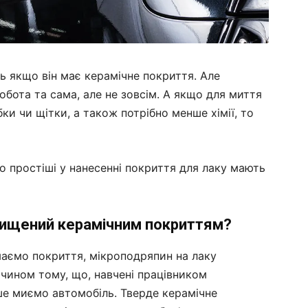
ть якщо він має керамічне покриття. Але
обота та сама, але не зовсім. А якщо для миття
ки чи щітки, а також потрібно менше хімії, то
чно простіші у нанесенні покриття для лаку мають
хищений керамічним покриттям?
маємо покриття, мікроподряпин на лаку
чином тому, що, навчені працівником
дше миємо автомобіль. Тверде керамічне