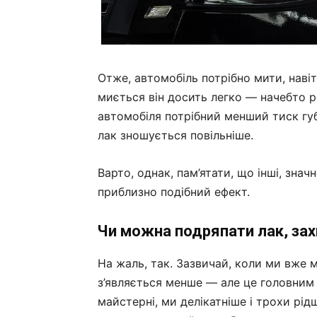
Отже, автомобіль потрібно мити, наві
миється він досить легко — начебто р
автомобіля потрібний менший тиск губ
лак зношується повільніше.
Варто, однак, пам’ятати, що інші, зна
приблизно подібний ефект.
Чи можна подряпати лак, за
На жаль, так. Зазвичай, коли ми вже 
з’являється менше — але це головним 
майстерні, ми делікатніше і трохи рі