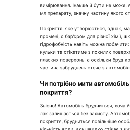
вимірювання. Інакше й бути не може, 
мл препарату, значну частину якого с
Покриття, яке утворюється, однак, має
промені, є бар’єром для різної хімії, 
гідрофобність навіть можна побачити
кульки та стікатиме з похилих поверхо
пласких поверхонь, а оскільки бруд к
частина забруднень стече з автомобіл
Чи потрібно мити автомобіль
покриття?
Звісно! Автомобіль брудниться, хоча й
лак залишається без захисту. Автомоб
покриття, брудниться повільніше особ
кількість води, яка швидко стікає з к