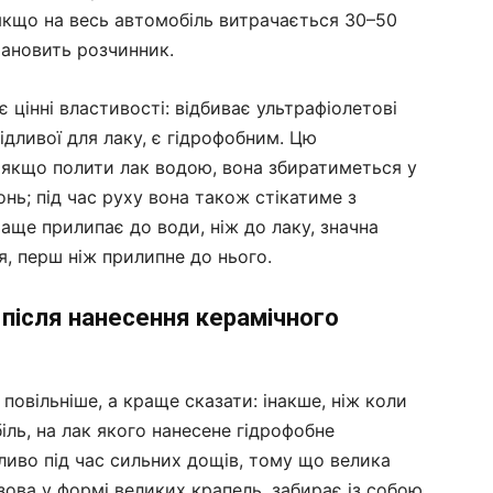
якщо на весь автомобіль витрачається 30–50
тановить розчинник.
 цінні властивості: відбиває ультрафіолетові
шкідливої для лаку, є гідрофобним. Цю
: якщо полити лак водою, вона збиратиметься у
нь; під час руху вона також стікатиме з
раще прилипає до води, ніж до лаку, значна
я, перш ніж прилипне до нього.
 після нанесення керамічного
 повільніше, а краще сказати: інакше, ніж коли
іль, на лак якого нанесене гідрофобне
ливо під час сильних дощів, тому що велика
узова у формі великих крапель, забирає із собою