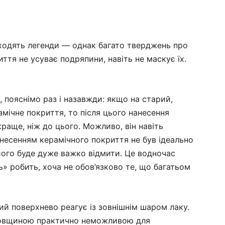
 ходять легенди — однак багато тверджень про
ття не усуває подряпини, навіть не маскує їх.
, пояснімо раз і назавжди: якщо на старий,
мічне покриття, то після цього нанесення
раще, ніж до цього. Можливо, він навіть
несенням керамічного покриття не був ідеально
його буде дуже важко відмити. Це водночас
» робить, хоча не обов’язково те, що багатьом
ий поверхнево реагує із зовнішнім шаром лаку.
товщиною практично неможливою для