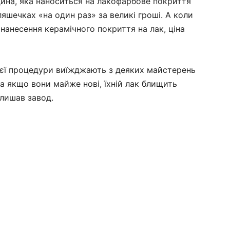
дина, яка наноситься на лакофарбове покриття
яшечках «на один раз» за великі гроші. А коли
нанесення керамічного покриття на лак, ціна
цієї процедури виїжджають з деяких майстерень
 а якщо вони майже нові, їхній лак блищить
алишав завод.