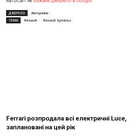
АвтоСвіт як
бажане джерело в Google
.
ДЖЕРЕЛО
Авторевю
ТЕМИ
Renault
Renault Symbioz
Ferrari розпродала всі електричні Luce,
заплановані на цей рік