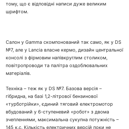
тому, що є відповідні написи дуже великим
шрифтом.
Салон у Gamma скомпонований так само, як у DS
№7, але у Lancia власне кермо, дизайн центральної
консолі з фірмовим напівкруглим столиком,
повітропроводи та палітра оздоблювальних
матеріалів.
Техніка – теж як у DS №7. Базова версія –
гібридна, на базі 1,2-літрової бензинової
«турботрійки», єдиний тяговий електромотор
вбудований у 6-ступеневий «робот» з двома
зчепленнями, максимальна сукупна потужність –
145 к.с. Кількість електричних версій поки не