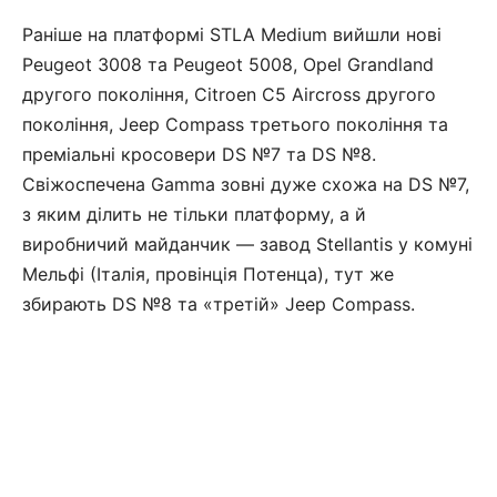
Раніше на платформі STLA Medium вийшли нові
Peugeot 3008 та Peugeot 5008, Opel Grandland
другого покоління, Citroen C5 Aircross другого
покоління, Jeep Compass третього покоління та
преміальні кросовери DS №7 та DS №8.
Свіжоспечена Gamma зовні дуже схожа на DS №7,
з яким ділить не тільки платформу, а й
виробничий майданчик — завод Stellantis у комуні
Мельфі (Італія, провінція Потенца), тут же
збирають DS №8 та «третій» Jeep Compass.