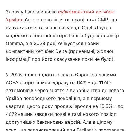
Зараз у Lancia є лише
субкомпактний хетчбек
Ypsilon
п’ятого покоління на платформі CMP, що
випускається в Іспанії на заводі Opel. Другою
моделлю в новітній історії Lancia буде кросовер
Gamma, а в 2028 році очікується новий
компактний хетчбек Delta (принаймні, жодної
інформації про його скасування поки не було).
У 2025 році продажі Lancia в Європі за даними
ACEA скоротилися відразу на 64% – до 11745
автомобілів через зняття з виробництва дешевого
Ypsilon попереднього покоління, а в першому
кварталі цього року продажі зросли на 15,5% – до
4072машин завдяки появі в гамі нового Ypsilon
доступніших бензинових версій. Але в цілому
ясно, що започаткований при Stellantis перезапуск