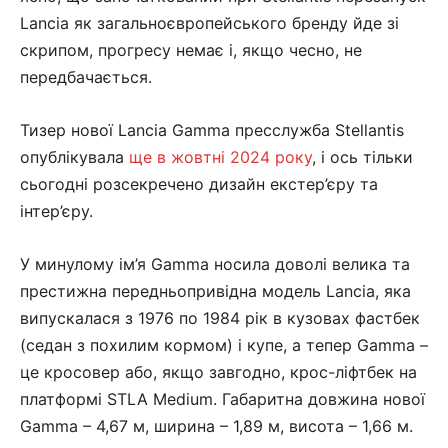
Lancia як загальноєвропейського бренду йде зі
скрипом, прогресу немає і, якщо чесно, не
передбачається.
Тизер нової Lancia Gamma пресслужба Stellantis
опублікувала
ще в жовтні 2024 року
, і ось тільки
сьогодні розсекречено дизайн екстер’єру та
інтер’єру.
У минулому ім’я Gamma носила доволі велика та
престижна передньопривідна модель Lancia, яка
випускалася з 1976 по 1984 рік в кузовах фастбек
(седан з похилим кормом) і купе, а тепер Gamma –
це кросовер або, якщо завгодно, крос-ліфтбек на
платформі STLA Medium. Габаритна довжина нової
Gamma – 4,67 м, ширина – 1,89 м, висота – 1,66 м.