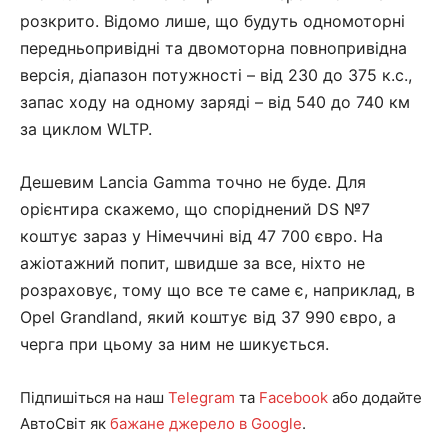
розкрито. Відомо лише, що будуть одномоторні
передньопривідні та двомоторна повнопривідна
версія, діапазон потужності – від 230 до 375 к.с.,
запас ходу на одному заряді – від 540 до 740 км
за циклом WLTP.
Дешевим Lancia Gamma точно не буде. Для
орієнтира скажемо, що споріднений DS №7
коштує зараз у Німеччині від 47 700 євро. На
ажіотажний попит, швидше за все, ніхто не
розраховує, тому що все те саме є, наприклад, в
Opel Grandland, який коштує від 37 990 євро, а
черга при цьому за ним не шикується.
Підпишіться на наш
Telegram
та
Facebook
або додайте
АвтоСвіт як
бажане джерело в Google
.