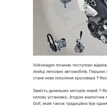
Volkswagen починає поступово відмовл
лінійці легкових автомобілів. Першою 
стане нове покоління кросовера T-Roc
Замість дизельних моторів новий T-R
силову установку. Згодом аналогічна т
Golf, який також традиційно був одним