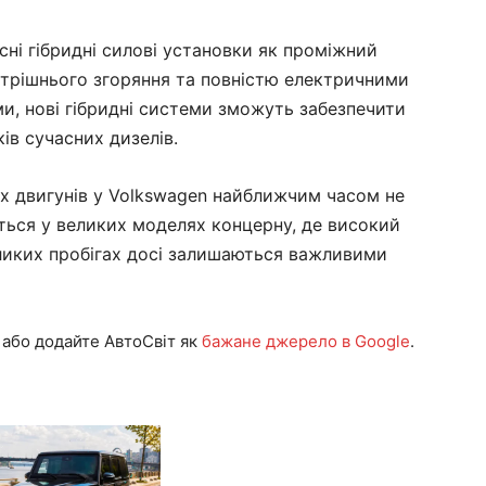
ні гібридні силові установки як проміжний
трішнього згоряння та повністю електричними
и, нові гібридні системи зможуть забезпечити
ів сучасних дизелів.
х двигунів у Volkswagen найближчим часом не
ться у великих моделях концерну, де високий
еликих пробігах досі залишаються важливими
або додайте АвтоСвіт як
бажане джерело в Google
.