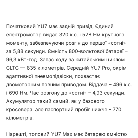
Початковий YU7 має задній привід. Єдиний
електромотор видає 320 к.с. і 528 Нм крутного
моменту, забезпечуючи розгін до першої «сотні»
за 5,88 секунди. Ємність 800-вольтової батареї –
96,3 кВт-год. Запас ходу за китайським циклом
CLTC — 835 кілометрів. Середній YU7 Pro, окрім
адаптивної пневмопідвіски, похвастає
двомоторним повним приводом. Віддача – 496 к.с.
і 690 Нм. Час розгону до «сотні» – 4,93 секунди.
Акумулятор такий самий, як у базового
кросовера, але паспортний пробіг нижче – 770
кілометрів.
Нарешті, топовий YU7 Max має батарею ємністю