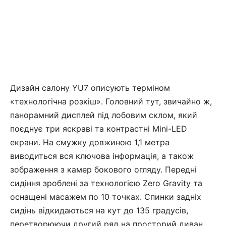
Дизайн салону YU7 описують терміном
«технологічна розкіш». Головний тут, звичайно ж,
панорамний дисплей під лобовим склом, який
поєднує три яскраві та контрастні Mini-LED
екрани. На смужку довжиною 1,1 метра
виводиться вся ключова інформація, а також
зображення з камер бокового огляду. Передні
сидіння зроблені за технологією Zero Gravity та
оснащені масажем по 10 точках. Спинки задніх
сидінь відкидаються на кут до 135 градусів,
перетворюючи другий ряд на просторий диван.