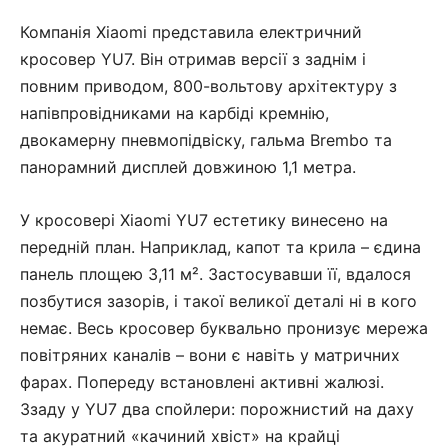
Компанія Xiaomi представила електричний
кросовер YU7. Він отримав версії з заднім і
повним приводом, 800-вольтову архітектуру з
напівпровідниками на карбіді кремнію,
двокамерну пневмопідвіску, гальма Brembo та
панорамний дисплей довжиною 1,1 метра.
У кросовері Xiaomi YU7 естетику винесено на
передній план. Наприклад, капот та крила – єдина
панель площею 3,11 м². Застосувавши її, вдалося
позбутися зазорів, і такої великої деталі ні в кого
немає. Весь кросовер буквально пронизує мережа
повітряних каналів – вони є навіть у матричних
фарах. Попереду встановлені активні жалюзі.
Ззаду у YU7 два спойлери: порожнистий на даху
та акуратний «качиний хвіст» на крайці