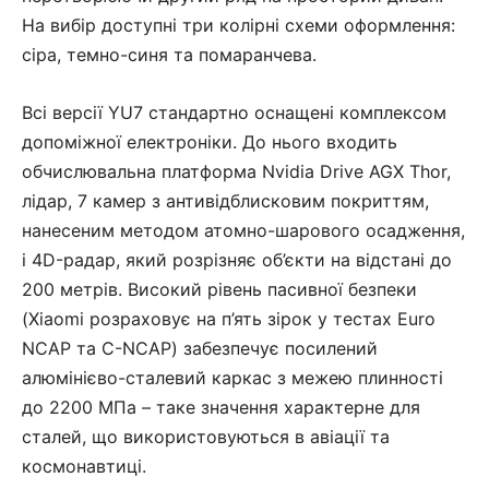
На вибір доступні три колірні схеми оформлення:
сіра, темно-синя та помаранчева.
Всі версії YU7 стандартно оснащені комплексом
допоміжної електроніки. До нього входить
обчислювальна платформа Nvidia Drive AGX Thor,
лідар, 7 камер з антивідблисковим покриттям,
нанесеним методом атомно-шарового осадження,
і 4D-радар, який розрізняє об’єкти на відстані до
200 метрів. Високий рівень пасивної безпеки
(Xiaomi розраховує на п’ять зірок у тестах Euro
NCAP та C-NCAP) забезпечує посилений
алюмінієво-сталевий каркас з межею плинності
до 2200 МПа – таке значення характерне для
сталей, що використовуються в авіації та
космонавтиці.