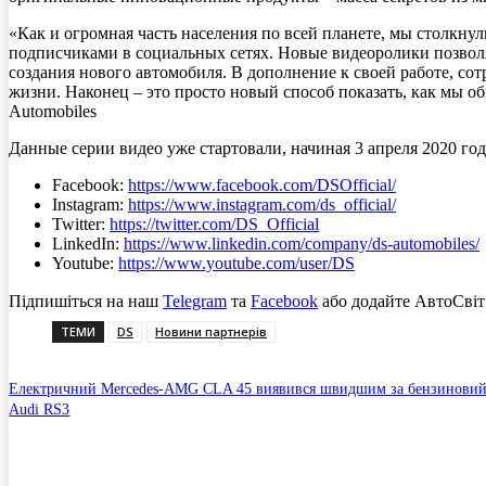
«Как и огромная часть населения по всей планете, мы столкну
подписчиками в социальных сетях. Новые видеоролики позволяю
создания нового автомобиля. В дополнение к своей работе, с
жизни. Наконец – это просто новый способ показать, как мы о
Automobiles
Данные серии видео уже стартовали, начиная 3 апреля 2020 г
Facebook:
https://www.facebook.com/DSOfficial/
Instagram:
https://www.instagram.com/ds_official/
Twitter:
https://twitter.com/DS_Official
LinkedIn:
https://www.linkedin.com/company/ds-automobiles/
Youtube:
https://www.youtube.com/user/DS
Підпишіться на наш
Telegram
та
Facebook
або додайте АвтоСвіт
ТЕМИ
DS
Новини партнерів
Електричний Mercedes-AMG CLA 45 виявився швидшим за бензинови
Audi RS3