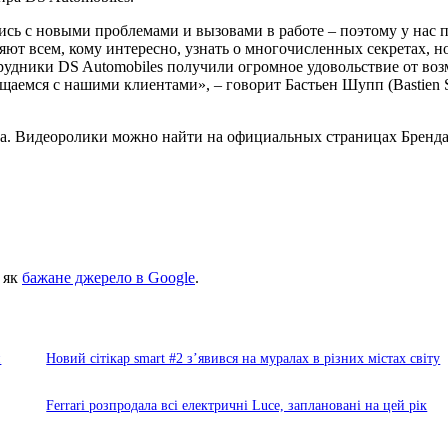
лись с новыми проблемами и вызовами в работе – поэтому у нас 
т всем, кому интересно, узнать о многочисленных секретах, ноу
отрудники DS Automobiles получили огромное удовольствие от в
бщаемся с нашими клиентами», – говорит Бастьен Шупп (Bastien
ода. Видеоролики можно найти на официальных страницах Бренда
 як
бажане джерело в Google
.
й
Новий сітікар smart #2 з’явився на муралах в різних містах світу
Ferrari розпродала всі електричні Luce, заплановані на цей рік