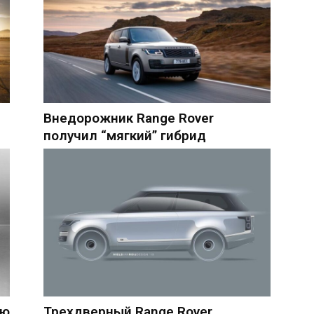
Внедорожник Range Rover
получил “мягкий” гибрид
ую
Трехдверный Range Rover