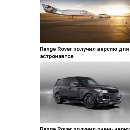
Range Rover получил версию для
астронавтов
Range Rover получил очень черн