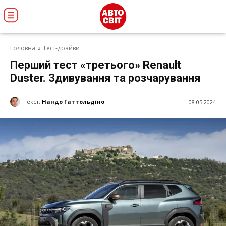
Головна
Тест-драйви
Перший тест «третього» Renault
Duster. Здивування та розчарування
Текст:
Нандо Гаттольдіно
08.05.2024