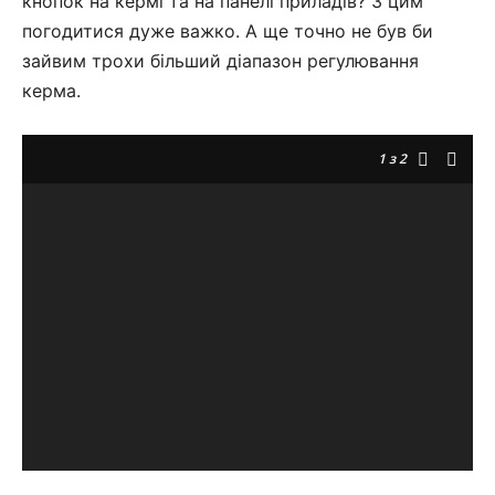
кнопок на кермі та на панелі приладів? З цим
погодитися дуже важко. А ще точно не був би
зайвим трохи більший діапазон регулювання
керма.
1
з 2