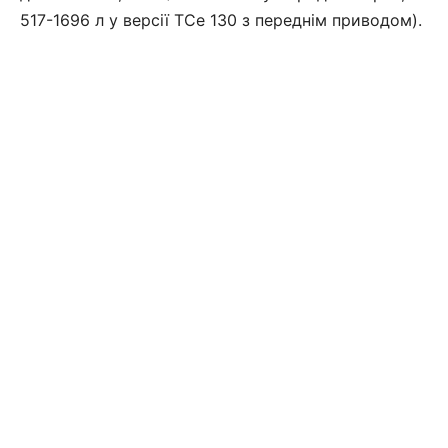
517-1696 л у версії TCe 130 з переднім приводом).