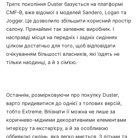
Третє покоління Duster базується на платформі
CMF-B, вже відомої з моделей Sandero, Logan та
Jogger. Це дозволило збільшити корисний простір
салону. Принаймні так запевняє виробник. І
насправді місця на передніх і задніх сидіннях
цілком достатньо для того, щоб відповідати
очікуванням більшості власників, які їздять не
тільки наодинці, а й з сім’єю.
Останнім, розмірковуючи про покупку Duster,
варто придивитися до однієї з топових версій,
тобто Extreme. Впізнати її можна не лише за
коричнево-мідними декоративними елементами
інтер’єру та екстер’єру, а й за особливою
оббивкою сидінь, яка легко миється. З дітьми та