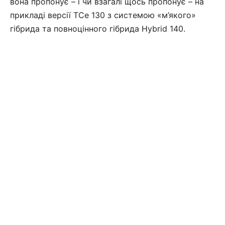
вона пропонує – і чи взагалі щось пропонує – на
прикладі версії TCe 130 з системою «м’якого»
гібрида та повноцінного гібрида Hybrid 140.