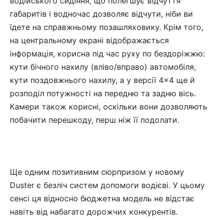
водійського сидіння, що полегшує відчуття
габаритів і водночас дозволяє відчути, ніби ви
їдете на справжньому позашляховику. Крім того,
на центральному екрані відображається
інформація, корисна під час руху по бездоріжжю:
кути бічного нахилу (вліво/вправо) автомобіля,
кути поздовжнього нахилу, а у версії 4×4 ще й
розподіл потужності на передню та задню вісь.
Камери також корисні, оскільки вони дозволяють
побачити перешкоду, перш ніж її подолати.
Ще одним позитивним сюрпризом у новому
Duster є безліч систем допомоги водієві. У цьому
сенсі ця відносно бюджетна модель не відстає
навіть від набагато дорожчих конкурентів.