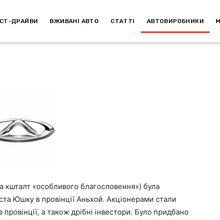
СТ-ДРАЙВИ
ВЖИВАНІ АВТО
СТАТТІ
АВТОВИРОБНИКИ
на кшталт «особливого благословення») була
міста Юшку в провінції Аньхой. Акціонерами стали
 провінції, а також дрібні інвестори. Було придбано