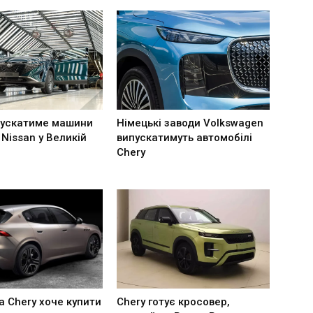
пускатиме машини
Німецькі заводи Volkswagen
 Nissan у Великій
випускатимуть автомобілі
Chery
а Chery хоче купити
Chery готує кросовер,