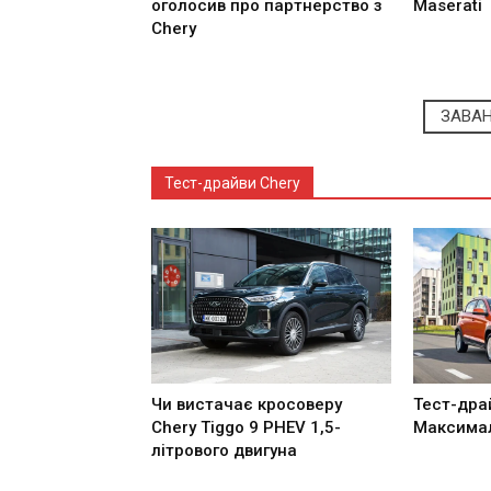
оголосив про партнерство з
Maserati
Chery
ЗАВА
Тест-драйви Chery
Чи вистачає кросоверу
Тест-драй
Chery Tiggo 9 PHEV 1,5-
Максимал
літрового двигуна