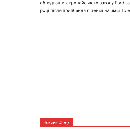
обладнання європейського заводу Ford за
році після придбання ліцензії на шасі Tole
Новини Chery