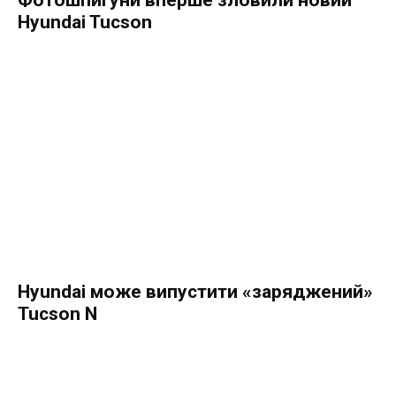
Фотошпигуни вперше зловили новий
Hyundai Tucson
Hyundai може випустити «заряджений»
Tucson N