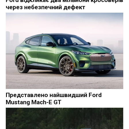
Ford відкликає два мільйони кросоверів
через небезпечний дефект
Представлено найшвидший Ford
Mustang Mach-E GT