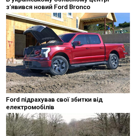
з’явився новий Ford Bronco
Ford підрахував свої збитки від
електромобілів